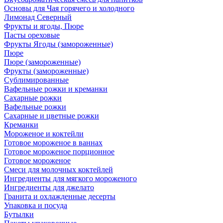
Основы для Чая горячего и холодного
Лимонад Северный
Фрукты и ягоды, Пюре
Пасты ореховые
Фрукты Ягоды (замороженные)
Пюре
Пюре (замороженные)
Фрукты (замороженные)
Сублимированные
Вафельные рожки и креманки
Сахарные рожки
Вафельные рожки
Сахарные и цветные рожки
Креманки
Мороженое и коктейли
Готовое мороженое в ваннах
Готовое мороженое порционное
Готовое мороженое
Смеси для молочных коктейлей
Ингредиенты для мягкого мороженого
Ингредиенты для джелато
Гранита и охлажденные десерты
Упаковка и посуда
Бутылки