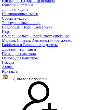
Ингредиенты для шеф-поваров
Бульоны и специи
Лапша и крупы
Панировочные смеси
Соусы и уксус
Экструзионные овощи
Водоросли, Нори, Салат Чука
Икра
Имбирь, Редька, Овощи экструзионные
Молоко, Сливки, Альтернативное молоко
Баббл-чай и Bubble ингредиенты
Добавки - топпинги
Пенка для напитков
Основа для напитков
Посуда
Акции
Контакты
Ой, мы вас не узнали!