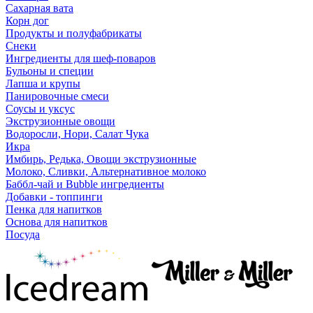
Сахарная вата
Корн дог
Продукты и полуфабрикаты
Снеки
Ингредиенты для шеф-поваров
Бульоны и специи
Лапша и крупы
Панировочные смеси
Соусы и уксус
Экструзионные овощи
Водоросли, Нори, Салат Чука
Икра
Имбирь, Редька, Овощи экструзионные
Молоко, Сливки, Альтернативное молоко
Баббл-чай и Bubble ингредиенты
Добавки - топпинги
Пенка для напитков
Основа для напитков
Посуда