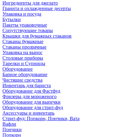
Ингредиенты для джелато
Гранита и охлажденные десерты
Упаковка и посуда
Бутылки
Пакеты упаковочные
Сопутствующие товары
Крышки для бумажных стаканов
Стаканы бумажные
Стаканы прозрачные
Упаковка на вынос
Столовые приборы
Тарелки и Супницы
Оборудование
Барное оборудование
Чистящие средства
Инвентарь для бариста
Оборудование для Фастфуд
Фризеры для мороженого
Оборудование для выпечки
Оборудование для стрит-фуд
Аксессуары и инвентарь
Стрит-фуд: Попкорн, Пончики, Вата
Вафли
Пончики
Попкорн