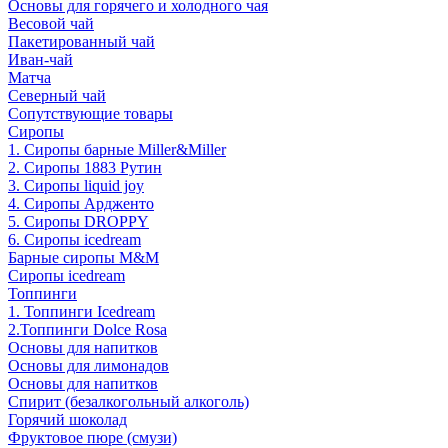
Основы для горячего и холодного чая
Весовой чай
Пакетированный чай
Иван-чай
Матча
Северный чай
Сопутствующие товары
Сиропы
1. Сиропы барные Miller&Miller
2. Сиропы 1883 Рутин
3. Cиропы liquid joy
4. Cиропы Ардженто
5. Сиропы DROPPY
6. Сиропы icedream
Барные сиропы M&M
Сиропы icedream
Топпинги
1. Топпинги Icedream
2.Топпинги Dolce Rosa
Основы для напитков
Основы для лимонадов
Основы для напитков
Спирит (безалкогольный алкоголь)
Горячий шоколад
Фруктовое пюре (смузи)