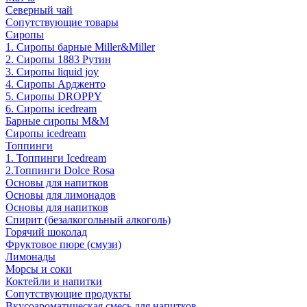
Северный чай
Сопутствующие товары
Сиропы
1. Сиропы барные Miller&Miller
2. Сиропы 1883 Рутин
3. Cиропы liquid joy
4. Cиропы Ардженто
5. Сиропы DROPPY
6. Сиропы icedream
Барные сиропы M&M
Сиропы icedream
Топпинги
1. Топпинги Icedream
2.Топпинги Dolce Rosa
Основы для напитков
Основы для лимонадов
Основы для напитков
Спирит (безалкогольный алкоголь)
Горячий шоколад
Фруктовое пюре (смузи)
Лимонады
Морсы и соки
Коктейли и напитки
Сопутствующие продукты
Вкусоароматическая смесь для напитков