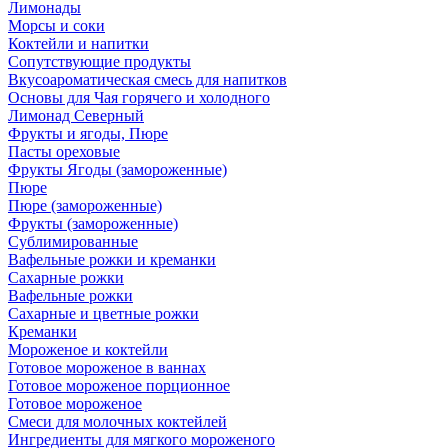
Лимонады
Морсы и соки
Коктейли и напитки
Сопутствующие продукты
Вкусоароматическая смесь для напитков
Основы для Чая горячего и холодного
Лимонад Северный
Фрукты и ягоды, Пюре
Пасты ореховые
Фрукты Ягоды (замороженные)
Пюре
Пюре (замороженные)
Фрукты (замороженные)
Сублимированные
Вафельные рожки и креманки
Сахарные рожки
Вафельные рожки
Сахарные и цветные рожки
Креманки
Мороженое и коктейли
Готовое мороженое в ваннах
Готовое мороженое порционное
Готовое мороженое
Смеси для молочных коктейлей
Ингредиенты для мягкого мороженого