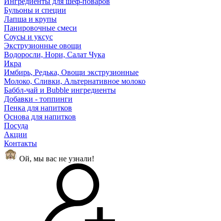
Ингредиенты для шеф-поваров
Бульоны и специи
Лапша и крупы
Панировочные смеси
Соусы и уксус
Экструзионные овощи
Водоросли, Нори, Салат Чука
Икра
Имбирь, Редька, Овощи экструзионные
Молоко, Сливки, Альтернативное молоко
Баббл-чай и Bubble ингредиенты
Добавки - топпинги
Пенка для напитков
Основа для напитков
Посуда
Акции
Контакты
Ой, мы вас не узнали!