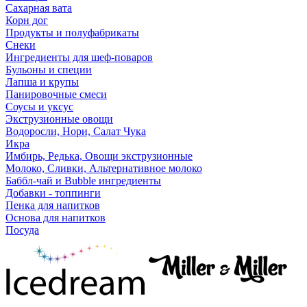
Сахарная вата
Корн дог
Продукты и полуфабрикаты
Снеки
Ингредиенты для шеф-поваров
Бульоны и специи
Лапша и крупы
Панировочные смеси
Соусы и уксус
Экструзионные овощи
Водоросли, Нори, Салат Чука
Икра
Имбирь, Редька, Овощи экструзионные
Молоко, Сливки, Альтернативное молоко
Баббл-чай и Bubble ингредиенты
Добавки - топпинги
Пенка для напитков
Основа для напитков
Посуда