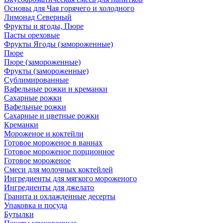
Основы для Чая горячего и холодного
Лимонад Северный
Фрукты и ягоды, Пюре
Пасты ореховые
Фрукты Ягоды (замороженные)
Пюре
Пюре (замороженные)
Фрукты (замороженные)
Сублимированные
Вафельные рожки и креманки
Сахарные рожки
Вафельные рожки
Сахарные и цветные рожки
Креманки
Мороженое и коктейли
Готовое мороженое в ваннах
Готовое мороженое порционное
Готовое мороженое
Смеси для молочных коктейлей
Ингредиенты для мягкого мороженого
Ингредиенты для джелато
Гранита и охлажденные десерты
Упаковка и посуда
Бутылки