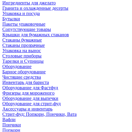
Ингредиенты для джелато
Гранита и охлажденные десерты
Упаковка и посуда
Бутылки
Пакеты упаковочные
Сопутствующие товары
Крышки для бумажных стаканов
Стаканы бумажные
Стаканы прозрачные
Упаковка на вынос
Столовые приборы
Тарелки и Супницы
Оборудование
Барное оборудование
Чистящие средства
Инвентарь для бариста
Оборудование для Фастфуд
Фризеры для мороженого
Оборудование для выпечки
Оборудование для стрит-фуд
Аксессуары и инвентарь
Стрит-фуд: Попкорн, Пончики, Вата
Вафли
Пончики
Попкорн