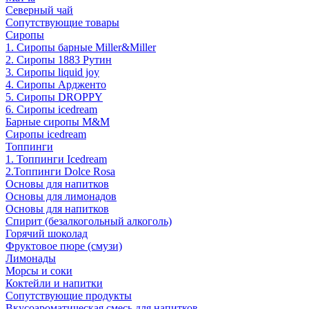
Северный чай
Сопутствующие товары
Сиропы
1. Сиропы барные Miller&Miller
2. Сиропы 1883 Рутин
3. Cиропы liquid joy
4. Cиропы Ардженто
5. Сиропы DROPPY
6. Сиропы icedream
Барные сиропы M&M
Сиропы icedream
Топпинги
1. Топпинги Icedream
2.Топпинги Dolce Rosa
Основы для напитков
Основы для лимонадов
Основы для напитков
Спирит (безалкогольный алкоголь)
Горячий шоколад
Фруктовое пюре (смузи)
Лимонады
Морсы и соки
Коктейли и напитки
Сопутствующие продукты
Вкусоароматическая смесь для напитков