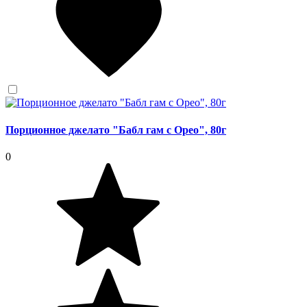
Порционное джелато "Бабл гам с Орео", 80г
0