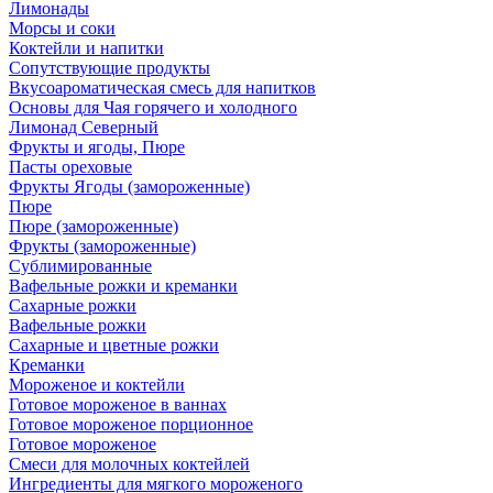
Лимонады
Морсы и соки
Коктейли и напитки
Сопутствующие продукты
Вкусоароматическая смесь для напитков
Основы для Чая горячего и холодного
Лимонад Северный
Фрукты и ягоды, Пюре
Пасты ореховые
Фрукты Ягоды (замороженные)
Пюре
Пюре (замороженные)
Фрукты (замороженные)
Сублимированные
Вафельные рожки и креманки
Сахарные рожки
Вафельные рожки
Сахарные и цветные рожки
Креманки
Мороженое и коктейли
Готовое мороженое в ваннах
Готовое мороженое порционное
Готовое мороженое
Смеси для молочных коктейлей
Ингредиенты для мягкого мороженого