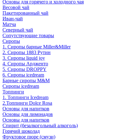
Основы для горячего и холодного чая
Весовой чай
Пакетированный чай
Иван-чай
Матча
Северный чай
Сопутствующие товары
Сиропы
1. Сиропы барные Miller&Miller
2. Сиропы 1883 Рутин
3. Cиропы liquid joy
4. Cиропы Ардженто
5. Сиропы DROPPY
6. Сиропы icedream
Барные сиропы M&M
Сиропы icedream
Топпинги
1. Топпинги Icedream
2.Топпинги Dolce Rosa
Основы для напитков
Основы для лимонадов
Основы для напитков
Спирит (безалкогольный алкоголь)
Горячий шоколад
Фруктовое пюре (смузи)