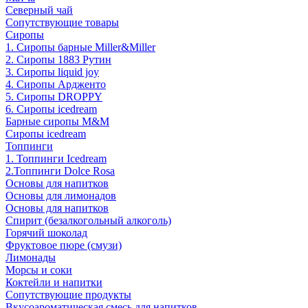
Северный чай
Сопутствующие товары
Сиропы
1. Сиропы барные Miller&Miller
2. Сиропы 1883 Рутин
3. Cиропы liquid joy
4. Cиропы Ардженто
5. Сиропы DROPPY
6. Сиропы icedream
Барные сиропы M&M
Сиропы icedream
Топпинги
1. Топпинги Icedream
2.Топпинги Dolce Rosa
Основы для напитков
Основы для лимонадов
Основы для напитков
Спирит (безалкогольный алкоголь)
Горячий шоколад
Фруктовое пюре (смузи)
Лимонады
Морсы и соки
Коктейли и напитки
Сопутствующие продукты
Вкусоароматическая смесь для напитков