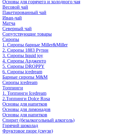
Основы для горячего и холодного чая
Весовой чай
Пакетированный чай
Иван-чай
Матча
Северный чай
Сопутствующие товары
Сиропы
1. Сиропы барные Miller&Miller
2. Сиропы 1883 Рутин
3. Cиропы liquid joy
4. Cиропы Ардженто
5. Сиропы DROPPY
6. Сиропы icedream
Барные сиропы M&M
Сиропы icedream
Топпинги
1. Топпинги Icedream
2.Топпинги Dolce Rosa
Основы для напитков
Основы для лимонадов
Основы для напитков
Спирит (безалкогольный алкоголь)
Горячий шоколад
Фруктовое пюре (смузи)