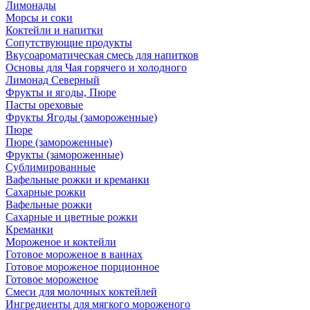
Лимонады
Морсы и соки
Коктейли и напитки
Сопутствующие продукты
Вкусоароматическая смесь для напитков
Основы для Чая горячего и холодного
Лимонад Северный
Фрукты и ягоды, Пюре
Пасты ореховые
Фрукты Ягоды (замороженные)
Пюре
Пюре (замороженные)
Фрукты (замороженные)
Сублимированные
Вафельные рожки и креманки
Сахарные рожки
Вафельные рожки
Сахарные и цветные рожки
Креманки
Мороженое и коктейли
Готовое мороженое в ваннах
Готовое мороженое порционное
Готовое мороженое
Смеси для молочных коктейлей
Ингредиенты для мягкого мороженого