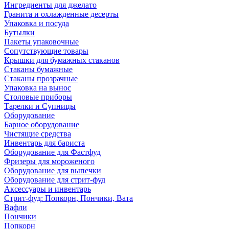
Ингредиенты для джелато
Гранита и охлажденные десерты
Упаковка и посуда
Бутылки
Пакеты упаковочные
Сопутствующие товары
Крышки для бумажных стаканов
Стаканы бумажные
Стаканы прозрачные
Упаковка на вынос
Столовые приборы
Тарелки и Супницы
Оборудование
Барное оборудование
Чистящие средства
Инвентарь для бариста
Оборудование для Фастфуд
Фризеры для мороженого
Оборудование для выпечки
Оборудование для стрит-фуд
Аксессуары и инвентарь
Стрит-фуд: Попкорн, Пончики, Вата
Вафли
Пончики
Попкорн