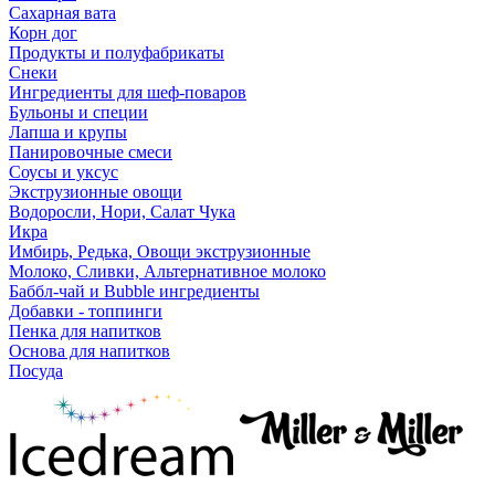
Сахарная вата
Корн дог
Продукты и полуфабрикаты
Снеки
Ингредиенты для шеф-поваров
Бульоны и специи
Лапша и крупы
Панировочные смеси
Соусы и уксус
Экструзионные овощи
Водоросли, Нори, Салат Чука
Икра
Имбирь, Редька, Овощи экструзионные
Молоко, Сливки, Альтернативное молоко
Баббл-чай и Bubble ингредиенты
Добавки - топпинги
Пенка для напитков
Основа для напитков
Посуда