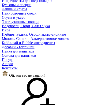
Ингредиенты для шеф-поваров
Бульоны и специи
Лапша и крупы
Панировочные смеси
Соусы и уксус
Экструзионные овощи
Водоросли, Нори, Салат Чука
Икра
Имбирь, Редька, Овощи экструзионные
Молоко, Сливки, Альтернативное молоко
Баббл-чай и Bubble ингредиенты
Добавки - топпинги
Пенка для напитков
Основа для напитков
Посуда
Акции
Контакты
Ой, мы вас не узнали!