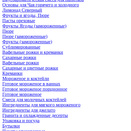
Основы для Чая горячего и холодного
Лимонад Северный
Фрукты и ягоды, Пюре
Пасты ореховые
Фрукты Ягоды (замороженные)
Пюре
Пюре (замороженные)
Фрукты (замороженные)
Сублимированные
Вафельные рожки и креманки
Сахарные рожки
Вафельные рожки
Сахарные и цветные рожки
Креманки
Мороженое и коктейли
Готовое мороженое в ваннах
Готовое мороженое порционное
Готовое мороженое
Смеси для молочных коктейлей
Ингредиенты для мягкого мороженого
Ингредиенты для джелато
Гранита и охлажденные десерты
Упаковка и посуда
Бутылки