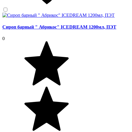
Сироп барный " Абрикос" ICEDREAM 1200мл, ПЭТ
0