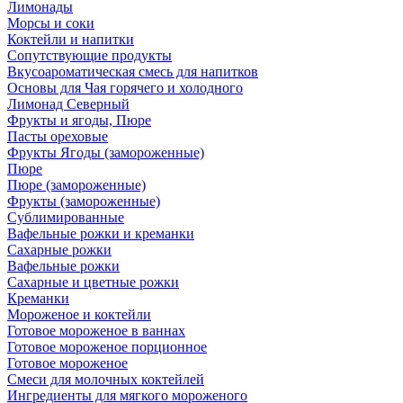
Лимонады
Морсы и соки
Коктейли и напитки
Сопутствующие продукты
Вкусоароматическая смесь для напитков
Основы для Чая горячего и холодного
Лимонад Северный
Фрукты и ягоды, Пюре
Пасты ореховые
Фрукты Ягоды (замороженные)
Пюре
Пюре (замороженные)
Фрукты (замороженные)
Сублимированные
Вафельные рожки и креманки
Сахарные рожки
Вафельные рожки
Сахарные и цветные рожки
Креманки
Мороженое и коктейли
Готовое мороженое в ваннах
Готовое мороженое порционное
Готовое мороженое
Смеси для молочных коктейлей
Ингредиенты для мягкого мороженого