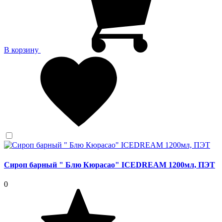
В корзину
Сироп барный " Блю Кюрасао" ICEDREAM 1200мл, ПЭТ
0