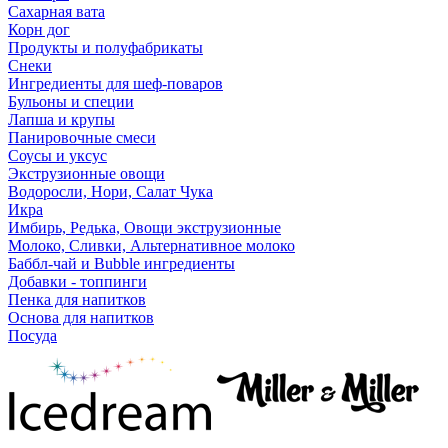
Сахарная вата
Корн дог
Продукты и полуфабрикаты
Снеки
Ингредиенты для шеф-поваров
Бульоны и специи
Лапша и крупы
Панировочные смеси
Соусы и уксус
Экструзионные овощи
Водоросли, Нори, Салат Чука
Икра
Имбирь, Редька, Овощи экструзионные
Молоко, Сливки, Альтернативное молоко
Баббл-чай и Bubble ингредиенты
Добавки - топпинги
Пенка для напитков
Основа для напитков
Посуда