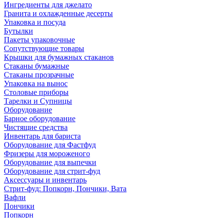
Ингредиенты для джелато
Гранита и охлажденные десерты
Упаковка и посуда
Бутылки
Пакеты упаковочные
Сопутствующие товары
Крышки для бумажных стаканов
Стаканы бумажные
Стаканы прозрачные
Упаковка на вынос
Столовые приборы
Тарелки и Супницы
Оборудование
Барное оборудование
Чистящие средства
Инвентарь для бариста
Оборудование для Фастфуд
Фризеры для мороженого
Оборудование для выпечки
Оборудование для стрит-фуд
Аксессуары и инвентарь
Стрит-фуд: Попкорн, Пончики, Вата
Вафли
Пончики
Попкорн