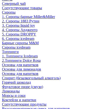
Северный чай
Сопутствующие товары
Сиропы
1. Сиропы барные Miller&Miller
2. Сиропы 1883 Рутин
3. Cиропы liquid joy
4. Cиропы Ардженто
5. Сиропы DROPPY
6. Сиропы icedream
Барные сиропы M&M
Сиропы icedream
Топпинги
1. Топпинги Icedream
2.Топпинги Dolce Rosa
Основы для напитков
Основы для лимонадов
Основы для напитков
Спирит (безалкогольный алкоголь)
Горячий шоколад
Фруктовое пюре (смузи)
Лимонады
Морсы и соки
Коктейли и напитки
Сопутствующие продукты
Вкусоароматическая смесь для напитков