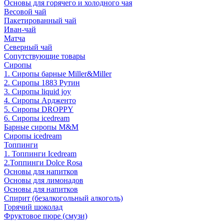
Основы для горячего и холодного чая
Весовой чай
Пакетированный чай
Иван-чай
Матча
Северный чай
Сопутствующие товары
Сиропы
1. Сиропы барные Miller&Miller
2. Сиропы 1883 Рутин
3. Cиропы liquid joy
4. Cиропы Ардженто
5. Сиропы DROPPY
6. Сиропы icedream
Барные сиропы M&M
Сиропы icedream
Топпинги
1. Топпинги Icedream
2.Топпинги Dolce Rosa
Основы для напитков
Основы для лимонадов
Основы для напитков
Спирит (безалкогольный алкоголь)
Горячий шоколад
Фруктовое пюре (смузи)