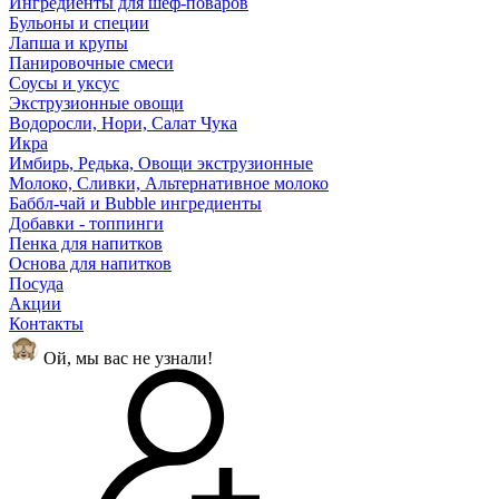
Ингредиенты для шеф-поваров
Бульоны и специи
Лапша и крупы
Панировочные смеси
Соусы и уксус
Экструзионные овощи
Водоросли, Нори, Салат Чука
Икра
Имбирь, Редька, Овощи экструзионные
Молоко, Сливки, Альтернативное молоко
Баббл-чай и Bubble ингредиенты
Добавки - топпинги
Пенка для напитков
Основа для напитков
Посуда
Акции
Контакты
Ой, мы вас не узнали!