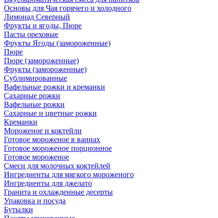
Основы для Чая горячего и холодного
Лимонад Северный
Фрукты и ягоды, Пюре
Пасты ореховые
Фрукты Ягоды (замороженные)
Пюре
Пюре (замороженные)
Фрукты (замороженные)
Сублимированные
Вафельные рожки и креманки
Сахарные рожки
Вафельные рожки
Сахарные и цветные рожки
Креманки
Мороженое и коктейли
Готовое мороженое в ваннах
Готовое мороженое порционное
Готовое мороженое
Смеси для молочных коктейлей
Ингредиенты для мягкого мороженого
Ингредиенты для джелато
Гранита и охлажденные десерты
Упаковка и посуда
Бутылки