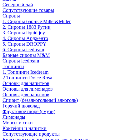
Северный чай
Сопутствующие товары
Сиропы
1. Сиропы барные Miller&Miller
2. Сиропы 1883 Рутин
3. Cиропы liquid joy
4. Cиропы Ардженто
5. Сиропы DROPPY
6. Сиропы icedream
Барные сиропы M&M
Сиропы icedream
Топпинги
1. Топпинги Icedream
2.Топпинги Dolce Rosa
Основы для напитков
Основы для лимонадов
Основы для напитков
Спирит (безалкогольный алкоголь)
Горячий шоколад
Фруктовое пюре (смузи)
Лимонады
Морсы и соки
Коктейли и напитки
Сопутствующие продукты
Вкусоароматическая смесь для напитков