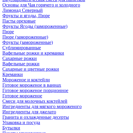
Основы для Чая горячего и холодного
Лимонад Северный
Фрукты и ягоды, Пюре
Пасты ореховые
Фрукты Ягоды (замороженные)
Пюре
Пюре (замороженные)
Фрукты (замороженные)
Сублимированные
Вафельные рожки и креманки
Сахарные рожки
Вафельные рожки
Сахарные и цветные рожки
Креманки
Мороженое и коктейли
Готовое мороженое в ваннах
Готовое мороженое порционное
Готовое мороженое
Смеси для молочных коктейлей
Ингредиенты для мягкого мороженого
Ингредиенты для джелато
Гранита и охлажденные десерты
Упаковка и посуда
Бутылки