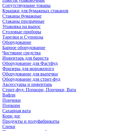
Пакеты упаковочные
Сопутствующие товары
Крышки для бумажных стаканов
Стаканы бумажные
Стаканы прозрачные
Упаковка на вынос
Столовые приборы
Тарелки и Супницы
Оборудование
Барное оборудование
Чистящие средства
Инвентарь для бариста
Оборудование для Фастфуд
Фризеры для мороженого
Оборудование для выпечки
Оборудование для стрит-фуд
Аксессуары и инвентарь
Стрит-фуд: Попкорн, Пончики, Вата
Вафли
Пончики
Попкорн
Сахарная вата
Корн дог
Продукты и полуфабрикаты
Снеки