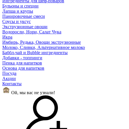
Ингредиенты для шеф-поваров
Бульоны и специи
Лапша и крупы
Панировочные смеси
Соусы и уксус
Экструзионные овощи
Водоросли, Нори, Салат Чука
Икра
Имбирь, Редька, Овощи экструзионные
Молоко, Сливки, Альтернативное молоко
Баббл-чай и Bubble ингредиенты
Добавки - топпинги
Пенка для напитков
Основа для напитков
Посуда
Акции
Контакты
Ой, мы вас не узнали!