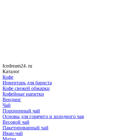
Icedream
24
. ru
Каталог
Кофе
Инвентарь для бариста
Кофе свежей обжарки
Кофейные напитки
Вендинг
Чай
Порционный чай
Основы для горячего и холодного чая
Весовой чай
Пакетированный чай
Иван-чай
Матча