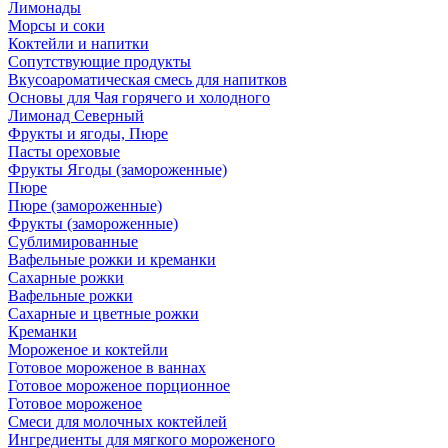
Лимонады
Морсы и соки
Коктейли и напитки
Сопутствующие продукты
Вкусоароматическая смесь для напитков
Основы для Чая горячего и холодного
Лимонад Северный
Фрукты и ягоды, Пюре
Пасты ореховые
Фрукты Ягоды (замороженные)
Пюре
Пюре (замороженные)
Фрукты (замороженные)
Сублимированные
Вафельные рожки и креманки
Сахарные рожки
Вафельные рожки
Сахарные и цветные рожки
Креманки
Мороженое и коктейли
Готовое мороженое в ваннах
Готовое мороженое порционное
Готовое мороженое
Смеси для молочных коктейлей
Ингредиенты для мягкого мороженого