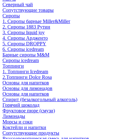
Северный чай
Сопутствующие товары
Сиропы
1. Сиропы барные Miller&Miller
2. Сиропы 1883 Рутин
3. Cиропы liquid joy
4. Cиропы Ардженто
5. Сиропы DROPPY
6. Сиропы icedream
Барные сиропы M&M
Сиропы icedream
Топпинги
1. Топпинги Icedream
2.Топпинги Dolce Rosa
Основы для напитков
Основы для лимонадов
Основы для напитков
Спирит (безалкогольный алкоголь)
Горячий шоколад
Фруктовое пюре (смузи)
Лимонады
Морсы и соки
Коктейли и напитки
Сопутствующие продукты
Вкусоароматическая смесь для напитков