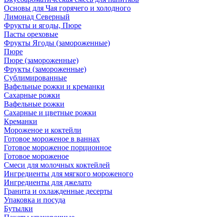
Основы для Чая горячего и холодного
Лимонад Северный
Фрукты и ягоды, Пюре
Пасты ореховые
Фрукты Ягоды (замороженные)
Пюре
Пюре (замороженные)
Фрукты (замороженные)
Сублимированные
Вафельные рожки и креманки
Сахарные рожки
Вафельные рожки
Сахарные и цветные рожки
Креманки
Мороженое и коктейли
Готовое мороженое в ваннах
Готовое мороженое порционное
Готовое мороженое
Смеси для молочных коктейлей
Ингредиенты для мягкого мороженого
Ингредиенты для джелато
Гранита и охлажденные десерты
Упаковка и посуда
Бутылки