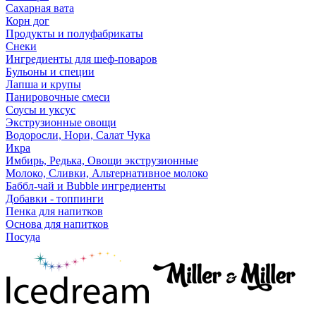
Сахарная вата
Корн дог
Продукты и полуфабрикаты
Снеки
Ингредиенты для шеф-поваров
Бульоны и специи
Лапша и крупы
Панировочные смеси
Соусы и уксус
Экструзионные овощи
Водоросли, Нори, Салат Чука
Икра
Имбирь, Редька, Овощи экструзионные
Молоко, Сливки, Альтернативное молоко
Баббл-чай и Bubble ингредиенты
Добавки - топпинги
Пенка для напитков
Основа для напитков
Посуда