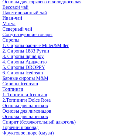
Основы для горячего и холодного чая
Весовой чай
Пакетированный чай
Иван-чай
Матча
Северный чай
Сопутствующие товары
Сиропы
1. Сиропы барные Miller&Miller
2. Сиропы 1883 Рутин
3. Cиропы liquid joy
4. Cиропы Ардженто
5. Сиропы DROPPY
6. Сиропы icedream
Барные сиропы M&M
Сиропы icedream
Топпинги
1. Топпинги Icedream
2.Топпинги Dolce Rosa
Основы для напитков
Основы для лимонадов
Основы для напитков
Спирит (безалкогольный алкоголь)
Горячий шоколад
Фруктовое пюре (смузи)