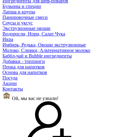
Ингредиенты для шеф-поваров
Бульоны и специи
Лапша и крупы
Панировочные смеси
Соусы и уксус
Экструзионные овощи
Водоросли, Нори, Салат Чука
Икра
Имбирь, Редька, Овощи экструзионные
Молоко, Сливки, Альтернативное молоко
Баббл-чай и Bubble ингредиенты
Добавки - топпинги
Пенка для напитков
Основа для напитков
Посуда
Акции
Контакты
Ой, мы вас не узнали!