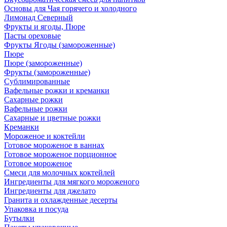
Основы для Чая горячего и холодного
Лимонад Северный
Фрукты и ягоды, Пюре
Пасты ореховые
Фрукты Ягоды (замороженные)
Пюре
Пюре (замороженные)
Фрукты (замороженные)
Сублимированные
Вафельные рожки и креманки
Сахарные рожки
Вафельные рожки
Сахарные и цветные рожки
Креманки
Мороженое и коктейли
Готовое мороженое в ваннах
Готовое мороженое порционное
Готовое мороженое
Смеси для молочных коктейлей
Ингредиенты для мягкого мороженого
Ингредиенты для джелато
Гранита и охлажденные десерты
Упаковка и посуда
Бутылки