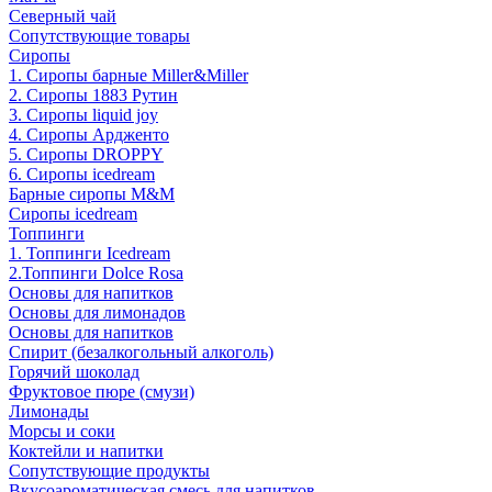
Северный чай
Сопутствующие товары
Сиропы
1. Сиропы барные Miller&Miller
2. Сиропы 1883 Рутин
3. Cиропы liquid joy
4. Cиропы Ардженто
5. Сиропы DROPPY
6. Сиропы icedream
Барные сиропы M&M
Сиропы icedream
Топпинги
1. Топпинги Icedream
2.Топпинги Dolce Rosa
Основы для напитков
Основы для лимонадов
Основы для напитков
Спирит (безалкогольный алкоголь)
Горячий шоколад
Фруктовое пюре (смузи)
Лимонады
Морсы и соки
Коктейли и напитки
Сопутствующие продукты
Вкусоароматическая смесь для напитков