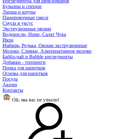
Ингредиенты для шеф-поваров
Бульоны и специи
Лапша и крупы
Панировочные смеси
Соусы и уксус
Экструзионные овощи
Водоросли, Нори, Салат Чука
Икра
Имбирь, Редька, Овощи экструзионные
Молоко, Сливки, Альтернативное молоко
Баббл-чай и Bubble ингредиенты
Добавки - топпинги
Пенка для напитков
Основа для напитков
Посуда
Акции
Контакты
Ой, мы вас не узнали!