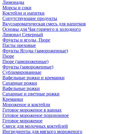
Лимонады
Морсы и соки
Коктейли и напитки
Сопутствующие продукты
Вкусоароматическая смесь для напитков
Основы для Чая горячего и холодного
Лимонад Северный
Фрукты и ягоды, Пюре
Пасты ореховые
Фрукты Ягоды (замороженные)
Пюре
Пюре (замороженные)
Фрукты (замороженные)
Сублимированные
Вафельные рожки и креманки
Сахарные рожки
Вафельные рожки
Сахарные и цветные рожки
Креманки
Мороженое и коктейли
Готовое мороженое в ваннах
Готовое мороженое порционное
Готовое мороженое
Смеси для молочных коктейлей
Ингредиенты для мягкого мороженого