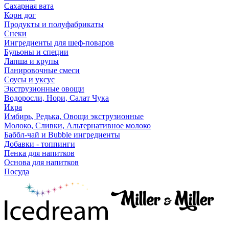
Сахарная вата
Корн дог
Продукты и полуфабрикаты
Снеки
Ингредиенты для шеф-поваров
Бульоны и специи
Лапша и крупы
Панировочные смеси
Соусы и уксус
Экструзионные овощи
Водоросли, Нори, Салат Чука
Икра
Имбирь, Редька, Овощи экструзионные
Молоко, Сливки, Альтернативное молоко
Баббл-чай и Bubble ингредиенты
Добавки - топпинги
Пенка для напитков
Основа для напитков
Посуда