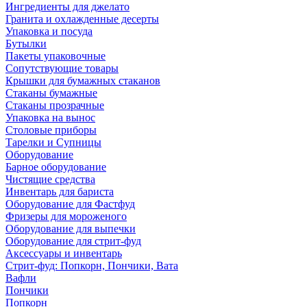
Ингредиенты для джелато
Гранита и охлажденные десерты
Упаковка и посуда
Бутылки
Пакеты упаковочные
Сопутствующие товары
Крышки для бумажных стаканов
Стаканы бумажные
Стаканы прозрачные
Упаковка на вынос
Столовые приборы
Тарелки и Супницы
Оборудование
Барное оборудование
Чистящие средства
Инвентарь для бариста
Оборудование для Фастфуд
Фризеры для мороженого
Оборудование для выпечки
Оборудование для стрит-фуд
Аксессуары и инвентарь
Стрит-фуд: Попкорн, Пончики, Вата
Вафли
Пончики
Попкорн