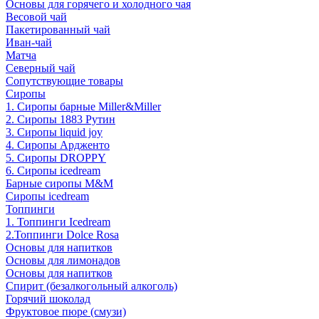
Основы для горячего и холодного чая
Весовой чай
Пакетированный чай
Иван-чай
Матча
Северный чай
Сопутствующие товары
Сиропы
1. Сиропы барные Miller&Miller
2. Сиропы 1883 Рутин
3. Cиропы liquid joy
4. Cиропы Ардженто
5. Сиропы DROPPY
6. Сиропы icedream
Барные сиропы M&M
Сиропы icedream
Топпинги
1. Топпинги Icedream
2.Топпинги Dolce Rosa
Основы для напитков
Основы для лимонадов
Основы для напитков
Спирит (безалкогольный алкоголь)
Горячий шоколад
Фруктовое пюре (смузи)