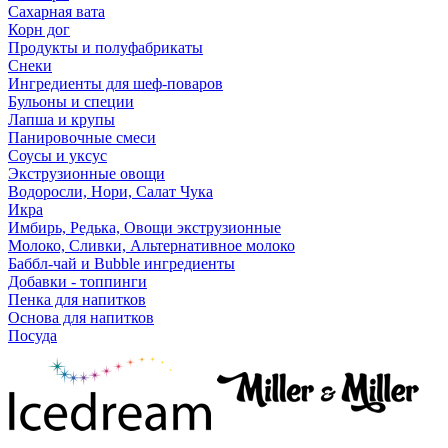
Сахарная вата
Корн дог
Продукты и полуфабрикаты
Снеки
Ингредиенты для шеф-поваров
Бульоны и специи
Лапша и крупы
Панировочные смеси
Соусы и уксус
Экструзионные овощи
Водоросли, Нори, Салат Чука
Икра
Имбирь, Редька, Овощи экструзионные
Молоко, Сливки, Альтернативное молоко
Баббл-чай и Bubble ингредиенты
Добавки - топпинги
Пенка для напитков
Основа для напитков
Посуда