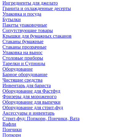
Ингредиенты для джелато
Гранита и охлажденные десерты
Упаковка и посуда
Бутылки
Пакеты упаковочные
Сопутствующие товары
Крышки для бумажных стаканов
Стаканы бумажные
Стаканы прозрачные
Упаковка на вынос
Столовые приборы
Тарелки и Супницы
Оборудование
Барное оборудование
Чистящие средства
Инвентарь для бариста
Оборудование для Фастфуд
Фризеры для мороженого
Оборудование для выпечки
Оборудование для стрит-фуд
Аксессуары и инвентарь
Стрит-фуд: Попкорн, Пончики, Вата
Вафли
Пончики
Попкорн