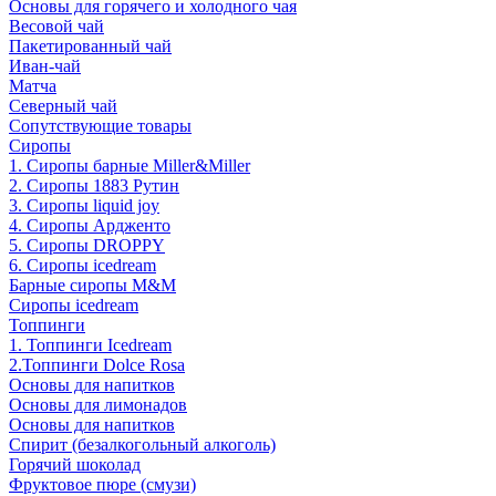
Основы для горячего и холодного чая
Весовой чай
Пакетированный чай
Иван-чай
Матча
Северный чай
Сопутствующие товары
Сиропы
1. Сиропы барные Miller&Miller
2. Сиропы 1883 Рутин
3. Cиропы liquid joy
4. Cиропы Ардженто
5. Сиропы DROPPY
6. Сиропы icedream
Барные сиропы M&M
Сиропы icedream
Топпинги
1. Топпинги Icedream
2.Топпинги Dolce Rosa
Основы для напитков
Основы для лимонадов
Основы для напитков
Спирит (безалкогольный алкоголь)
Горячий шоколад
Фруктовое пюре (смузи)