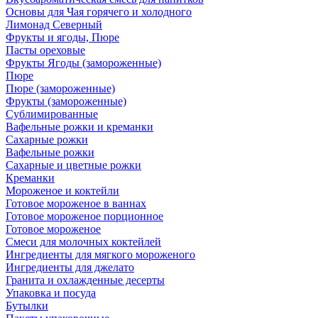
Основы для Чая горячего и холодного
Лимонад Северный
Фрукты и ягоды, Пюре
Пасты ореховые
Фрукты Ягоды (замороженные)
Пюре
Пюре (замороженные)
Фрукты (замороженные)
Сублимированные
Вафельные рожки и креманки
Сахарные рожки
Вафельные рожки
Сахарные и цветные рожки
Креманки
Мороженое и коктейли
Готовое мороженое в ваннах
Готовое мороженое порционное
Готовое мороженое
Смеси для молочных коктейлей
Ингредиенты для мягкого мороженого
Ингредиенты для джелато
Гранита и охлажденные десерты
Упаковка и посуда
Бутылки