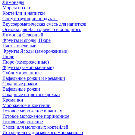
Лимонады
Морсы и соки
Коктейли и напитки
Сопутствующие продукты
Вкусоароматическая смесь для напитков
Основы для Чая горячего и холодного
Лимонад Северный
Фрукты и ягоды, Пюре
Пасты ореховые
Фрукты Ягоды (замороженные)
Пюре
Пюре (замороженные)
Фрукты (замороженные)
Сублимированные
Вафельные рожки и креманки
Сахарные рожки
Вафельные рожки
Сахарные и цветные рожки
Креманки
Мороженое и коктейли
Готовое мороженое в ваннах
Готовое мороженое порционное
Готовое мороженое
Смеси для молочных коктейлей
Ингредиенты для мягкого мороженого