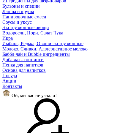
Ингредиенты для шеф-поваров
Бульоны и специи
Лапша и крупы
Панировочные смеси
Соусы и уксус
Экструзионные овощи
Водоросли, Нори, Салат Чука
Икра
Имбирь, Редька, Овощи экструзионные
Молоко, Сливки, Альтернативное молоко
Баббл-чай и Bubble ингредиенты
Добавки - топпинги
Пенка для напитков
Основа для напитков
Посуда
Акции
Контакты
Ой, мы вас не узнали!