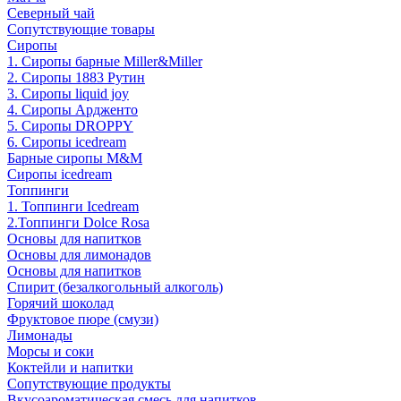
Северный чай
Сопутствующие товары
Сиропы
1. Сиропы барные Miller&Miller
2. Сиропы 1883 Рутин
3. Cиропы liquid joy
4. Cиропы Ардженто
5. Сиропы DROPPY
6. Сиропы icedream
Барные сиропы M&M
Сиропы icedream
Топпинги
1. Топпинги Icedream
2.Топпинги Dolce Rosa
Основы для напитков
Основы для лимонадов
Основы для напитков
Спирит (безалкогольный алкоголь)
Горячий шоколад
Фруктовое пюре (смузи)
Лимонады
Морсы и соки
Коктейли и напитки
Сопутствующие продукты
Вкусоароматическая смесь для напитков