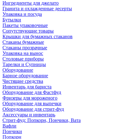
Ингредиенты для джелато
Гранита и охлажденные десерты
Упаковка и посуда
Бутылки
Пакеты упаковочные
Сопутствующие товары
Крышки для бумажных стаканов
Стаканы бумажные
Стаканы прозрачные
Упаковка на вынос
Столовые приборы
Тарелки и Супницы
Оборудование
Барное оборудование
Чистящие средства
Инвентарь для бариста
Оборудование для Фастфуд
Фризеры для мороженого
Оборудование для выпечки
Оборудование для стрит-фуд
Аксессуары и инвентарь
Стрит-фуд: Попкорн, Пончики, Вата
Вафли
Пончики
Попкорн