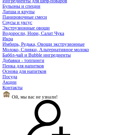
Ингредиенты для шеф-поваров
Бульоны и специи
Лапша и крупы
Панировочные смеси
Соусы и уксус
Экструзионные овощи
Водоросли, Нори, Салат Чука
Икра
Имбирь, Редька, Овощи экструзионные
Молоко, Сливки, Альтернативное молоко
Баббл-чай и Bubble ингредиенты
Добавки - топпинги
Пенка для напитков
Основа для напитков
Посуда
Акции
Контакты
Ой, мы вас не узнали!