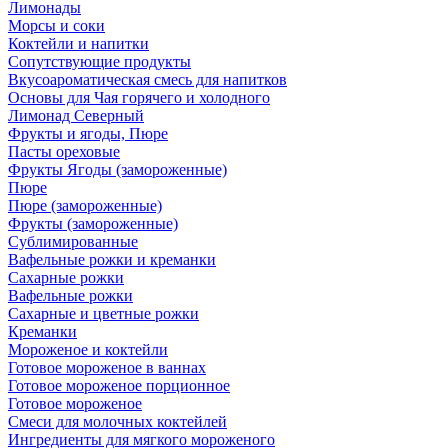
Лимонады
Морсы и соки
Коктейли и напитки
Сопутствующие продукты
Вкусоароматическая смесь для напитков
Основы для Чая горячего и холодного
Лимонад Северный
Фрукты и ягоды, Пюре
Пасты ореховые
Фрукты Ягоды (замороженные)
Пюре
Пюре (замороженные)
Фрукты (замороженные)
Сублимированные
Вафельные рожки и креманки
Сахарные рожки
Вафельные рожки
Сахарные и цветные рожки
Креманки
Мороженое и коктейли
Готовое мороженое в ваннах
Готовое мороженое порционное
Готовое мороженое
Смеси для молочных коктейлей
Ингредиенты для мягкого мороженого