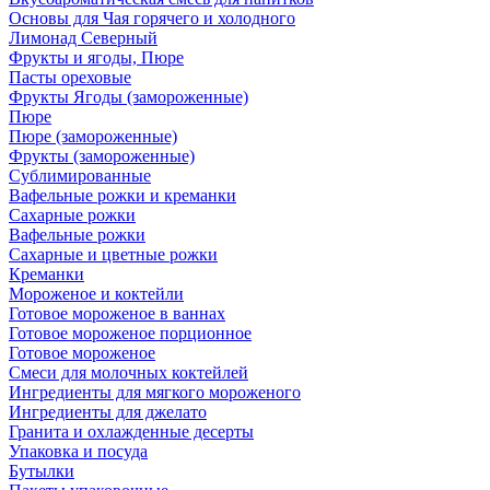
Основы для Чая горячего и холодного
Лимонад Северный
Фрукты и ягоды, Пюре
Пасты ореховые
Фрукты Ягоды (замороженные)
Пюре
Пюре (замороженные)
Фрукты (замороженные)
Сублимированные
Вафельные рожки и креманки
Сахарные рожки
Вафельные рожки
Сахарные и цветные рожки
Креманки
Мороженое и коктейли
Готовое мороженое в ваннах
Готовое мороженое порционное
Готовое мороженое
Смеси для молочных коктейлей
Ингредиенты для мягкого мороженого
Ингредиенты для джелато
Гранита и охлажденные десерты
Упаковка и посуда
Бутылки