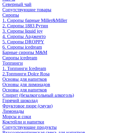
Северный чай
Сопутствующие товары
Сиропы
1. Сиропы барные Miller&Miller
2. Сиропы 1883 Рутин
3. Cиропы liquid joy
4. Cиропы Ардженто
5. Сиропы DROPPY
6. Сиропы icedream
Барные сиропы M&M
Сиропы icedream
Топпинги
1. Топпинги Icedream
2.Топпинги Dolce Rosa
Основы для напитков
Основы для лимонадов
Основы для напитков
Спирит (безалкогольный алкоголь)
Горячий шоколад
Фруктовое пюре (смузи)
Лимонады
Морсы и соки
Коктейли и напитки
Сопутствующие продукты
Вкусоароматическая смесь для напитков