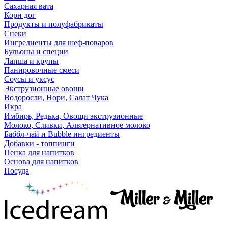
Сахарная вата
Корн дог
Продукты и полуфабрикаты
Снеки
Ингредиенты для шеф-поваров
Бульоны и специи
Лапша и крупы
Панировочные смеси
Соусы и уксус
Экструзионные овощи
Водоросли, Нори, Салат Чука
Икра
Имбирь, Редька, Овощи экструзионные
Молоко, Сливки, Альтернативное молоко
Баббл-чай и Bubble ингредиенты
Добавки - топпинги
Пенка для напитков
Основа для напитков
Посуда