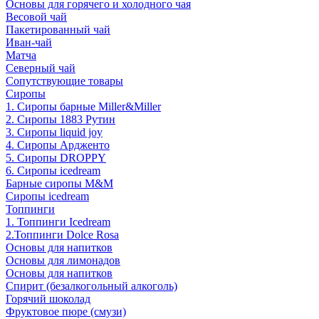
Основы для горячего и холодного чая
Весовой чай
Пакетированный чай
Иван-чай
Матча
Северный чай
Сопутствующие товары
Сиропы
1. Сиропы барные Miller&Miller
2. Сиропы 1883 Рутин
3. Cиропы liquid joy
4. Cиропы Ардженто
5. Сиропы DROPPY
6. Сиропы icedream
Барные сиропы M&M
Сиропы icedream
Топпинги
1. Топпинги Icedream
2.Топпинги Dolce Rosa
Основы для напитков
Основы для лимонадов
Основы для напитков
Спирит (безалкогольный алкоголь)
Горячий шоколад
Фруктовое пюре (смузи)