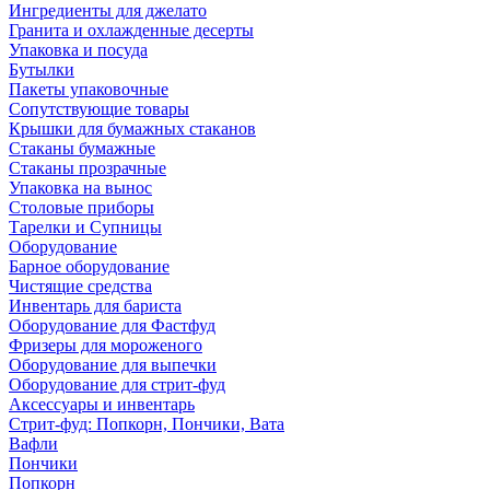
Ингредиенты для джелато
Гранита и охлажденные десерты
Упаковка и посуда
Бутылки
Пакеты упаковочные
Сопутствующие товары
Крышки для бумажных стаканов
Стаканы бумажные
Стаканы прозрачные
Упаковка на вынос
Столовые приборы
Тарелки и Супницы
Оборудование
Барное оборудование
Чистящие средства
Инвентарь для бариста
Оборудование для Фастфуд
Фризеры для мороженого
Оборудование для выпечки
Оборудование для стрит-фуд
Аксессуары и инвентарь
Стрит-фуд: Попкорн, Пончики, Вата
Вафли
Пончики
Попкорн