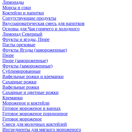
Лимонады
Морсы и соки
Коктейли и напитки
Сопутствующие продукты
Вкусоароматическая смесь для напитков
Основы для Чая горячего и холодного
Лимонад Северный
Фрукты и ягоды, Пюре
Пасты ореховые
Фрукты Ягоды (замороженные)
Пюре
Пюре (замороженные)
Фрукты (замороженные)
Сублимированные
Вафельные рожки и креманки
Сахарные рожки
Вафельные рожки
Сахарные и цветные рожки
Креманки
Мороженое и коктейли
Готовое мороженое в ваннах
Готовое мороженое порционное
Готовое мороженое
Смеси для молочных коктейлей
Ингредиенты для мягкого мороженого