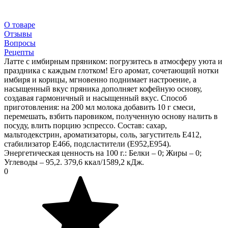
О товаре
Отзывы
Вопросы
Рецепты
Латте с имбирным пряником: погрузитесь в атмосферу уюта и
праздника с каждым глотком! Его аромат, сочетающий нотки
имбиря и корицы, мгновенно поднимает настроение, а
насыщенный вкус пряника дополняет кофейную основу,
создавая гармоничный и насыщенный вкус. Способ
приготовления: на 200 мл молока добавить 10 г смеси,
перемешать, взбить паровиком, полученную основу налить в
посуду, влить порцию эспрессо. Состав: сахар,
мальтодекстрин, ароматизаторы, соль, загуститель Е412,
стабилизатор Е466, подсластители (Е952,Е954).
Энергетическая ценность на 100 г.: Белки – 0; Жиры – 0;
Углеводы – 95,2. 379,6 ккал/1589,2 кДж.
0