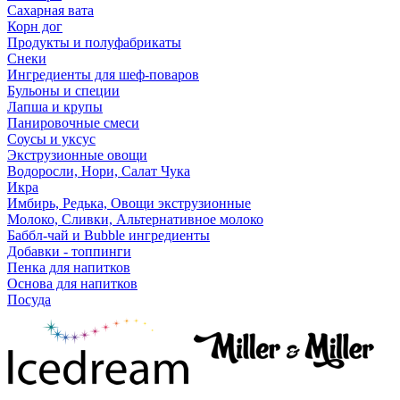
Сахарная вата
Корн дог
Продукты и полуфабрикаты
Снеки
Ингредиенты для шеф-поваров
Бульоны и специи
Лапша и крупы
Панировочные смеси
Соусы и уксус
Экструзионные овощи
Водоросли, Нори, Салат Чука
Икра
Имбирь, Редька, Овощи экструзионные
Молоко, Сливки, Альтернативное молоко
Баббл-чай и Bubble ингредиенты
Добавки - топпинги
Пенка для напитков
Основа для напитков
Посуда