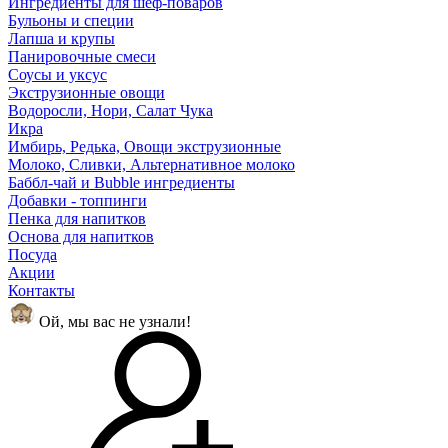
Ингредиенты для шеф-поваров
Бульоны и специи
Лапша и крупы
Панировочные смеси
Соусы и уксус
Экструзионные овощи
Водоросли, Нори, Салат Чука
Икра
Имбирь, Редька, Овощи экструзионные
Молоко, Сливки, Альтернативное молоко
Баббл-чай и Bubble ингредиенты
Добавки - топпинги
Пенка для напитков
Основа для напитков
Посуда
Акции
Контакты
Ой, мы вас не узнали!