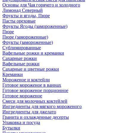
Основы для Чая горячего и холодного
Лимонад Северный
Фрукты и ягоды, Пюре
Пасты ореховые
Фрукты Ягоды (замороженные)
Пюре
Пюре (замороженные)
Фрукты (замороженные)
Сублимированные
Вафельные рожки и креманки
Сахарные рожки
Вафельные рожки
Сахарные и цветные рожки
Креманки
Мороженое и коктейли
Готовое мороженое в ваннах
Готовое мороженое порционное
Готовое мороженое
Смеси для молочных коктейлей
Ингредиенты для мягкого мороженого
Ингредиенты для джелато
Гранита и охлажденные десерты
Упаковка и посуда
Бутылки