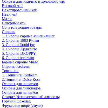
Основы для горячего и холодного чая
Весовой чай
Пакетированный чай
Иван-чай
Матча
Северный чай
Сопутствующие товары
Сиропы
1. Сиропы барные Miller&Miller
2. Сиропы 1883 Рутин
3. Cиропы liquid joy
4. Cиропы Ардженто
5. Сиропы DROPPY
6. Сиропы icedream
Барные сиропы M&M
Сиропы icedream
Топпинги
1. Топпинги Icedream
2.Топпинги Dolce Rosa
Основы для напитков
Основы для лимонадов
Основы для напитков
Спирит (безалкогольный алкоголь)
Горячий шоколад
Фруктовое пюре (смузи)