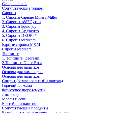
Северный чай
Сопутствующие товары
Сиропы
1. Сиропы барные Miller&Miller
2. Сиропы 1883 Рутин
3. Cиропы liquid joy
4. Cиропы Ардженто
5. Сиропы DROPPY
6. Сиропы icedream
Барные сиропы M&M
Сиропы icedream
Топпинги
1. Топпинги Icedream
2.Топпинги Dolce Rosa
Основы для напитков
Основы для лимонадов
Основы для напитков
Спирит (безалкогольный алкоголь)
Горячий шоколад
Фруктовое пюре (смузи)
Лимонады
Морсы и соки
Коктейли и напитки
Сопутствующие продукты
Вкусоароматическая смесь для напитков