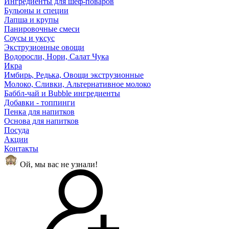
Ингредиенты для шеф-поваров
Бульоны и специи
Лапша и крупы
Панировочные смеси
Соусы и уксус
Экструзионные овощи
Водоросли, Нори, Салат Чука
Икра
Имбирь, Редька, Овощи экструзионные
Молоко, Сливки, Альтернативное молоко
Баббл-чай и Bubble ингредиенты
Добавки - топпинги
Пенка для напитков
Основа для напитков
Посуда
Акции
Контакты
Ой, мы вас не узнали!