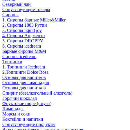
Северный чай
Сопутствующие товары
Сиропы
1. Сиропы барные Miller&Miller
2. Сиропы 1883 Рутин
3. Cиропы liquid joy
4. Cиропы Ардженто
5. Сиропы DROPPY
6. Сиропы icedream
Барные сиропы M&M
Сиропы icedream
Топпинги
1. Топпинги Icedream
2.Топпинги Dolce Rosa
Основы для напитков
Основы для лимонадов
Основы для напитков
Спирит (безалкогольный алкоголь)
Горячий шоколад
Фруктовое пюре (смузи)
Лимонады
Морсы и соки
Коктейли и напитки
Сопутствующие продукты
Вкусоароматическая смесь для напитков