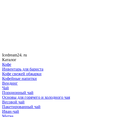
Icedream
24
. ru
Каталог
Кофе
Инвентарь для бариста
Кофе свежей обжарки
Кофейные напитки
Вендинг
Чай
Порционный чай
Основы для горячего и холодного чая
Весовой чай
Пакетированный чай
Иван-чай
Матча