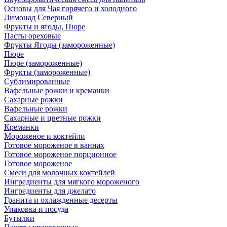
Основы для Чая горячего и холодного
Лимонад Северный
Фрукты и ягоды, Пюре
Пасты ореховые
Фрукты Ягоды (замороженные)
Пюре
Пюре (замороженные)
Фрукты (замороженные)
Сублимированные
Вафельные рожки и креманки
Сахарные рожки
Вафельные рожки
Сахарные и цветные рожки
Креманки
Мороженое и коктейли
Готовое мороженое в ваннах
Готовое мороженое порционное
Готовое мороженое
Смеси для молочных коктейлей
Ингредиенты для мягкого мороженого
Ингредиенты для джелато
Гранита и охлажденные десерты
Упаковка и посуда
Бутылки