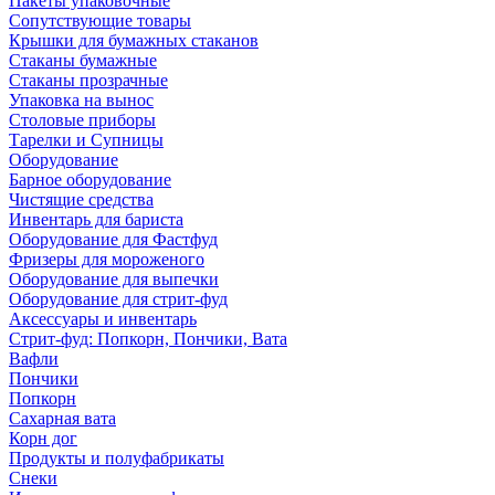
Пакеты упаковочные
Сопутствующие товары
Крышки для бумажных стаканов
Стаканы бумажные
Стаканы прозрачные
Упаковка на вынос
Столовые приборы
Тарелки и Супницы
Оборудование
Барное оборудование
Чистящие средства
Инвентарь для бариста
Оборудование для Фастфуд
Фризеры для мороженого
Оборудование для выпечки
Оборудование для стрит-фуд
Аксессуары и инвентарь
Стрит-фуд: Попкорн, Пончики, Вата
Вафли
Пончики
Попкорн
Сахарная вата
Корн дог
Продукты и полуфабрикаты
Снеки