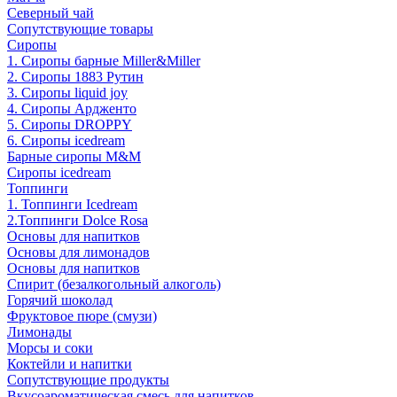
Северный чай
Сопутствующие товары
Сиропы
1. Сиропы барные Miller&Miller
2. Сиропы 1883 Рутин
3. Cиропы liquid joy
4. Cиропы Ардженто
5. Сиропы DROPPY
6. Сиропы icedream
Барные сиропы M&M
Сиропы icedream
Топпинги
1. Топпинги Icedream
2.Топпинги Dolce Rosa
Основы для напитков
Основы для лимонадов
Основы для напитков
Спирит (безалкогольный алкоголь)
Горячий шоколад
Фруктовое пюре (смузи)
Лимонады
Морсы и соки
Коктейли и напитки
Сопутствующие продукты
Вкусоароматическая смесь для напитков