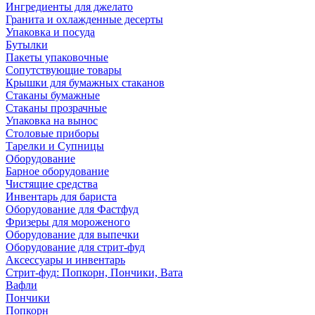
Ингредиенты для джелато
Гранита и охлажденные десерты
Упаковка и посуда
Бутылки
Пакеты упаковочные
Сопутствующие товары
Крышки для бумажных стаканов
Стаканы бумажные
Стаканы прозрачные
Упаковка на вынос
Столовые приборы
Тарелки и Супницы
Оборудование
Барное оборудование
Чистящие средства
Инвентарь для бариста
Оборудование для Фастфуд
Фризеры для мороженого
Оборудование для выпечки
Оборудование для стрит-фуд
Аксессуары и инвентарь
Стрит-фуд: Попкорн, Пончики, Вата
Вафли
Пончики
Попкорн