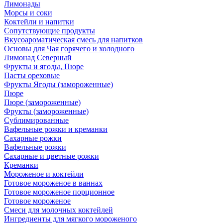
Лимонады
Морсы и соки
Коктейли и напитки
Сопутствующие продукты
Вкусоароматическая смесь для напитков
Основы для Чая горячего и холодного
Лимонад Северный
Фрукты и ягоды, Пюре
Пасты ореховые
Фрукты Ягоды (замороженные)
Пюре
Пюре (замороженные)
Фрукты (замороженные)
Сублимированные
Вафельные рожки и креманки
Сахарные рожки
Вафельные рожки
Сахарные и цветные рожки
Креманки
Мороженое и коктейли
Готовое мороженое в ваннах
Готовое мороженое порционное
Готовое мороженое
Смеси для молочных коктейлей
Ингредиенты для мягкого мороженого