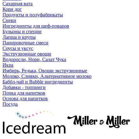
Сахарная вата
Корн дог
Продукты и полуфабрикаты
Снеки
Ингредиенты для шеф-поваров
Бульоны и специи
Лапша и крупы
Панировочные смеси
Соусы и уксус
Экструзионные овощи
Водоросли, Нори, Салат Чука
Икра
Имбирь, Редька, Овощи экструзионные
Молоко, Сливки, Альтернативное молоко
Баббл-чай и Bubble ингредиенты
Добавки - топпинги
Пенка для напитков
Основа для напитков
Посуда