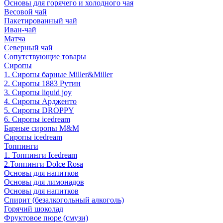
Основы для горячего и холодного чая
Весовой чай
Пакетированный чай
Иван-чай
Матча
Северный чай
Сопутствующие товары
Сиропы
1. Сиропы барные Miller&Miller
2. Сиропы 1883 Рутин
3. Cиропы liquid joy
4. Cиропы Ардженто
5. Сиропы DROPPY
6. Сиропы icedream
Барные сиропы M&M
Сиропы icedream
Топпинги
1. Топпинги Icedream
2.Топпинги Dolce Rosa
Основы для напитков
Основы для лимонадов
Основы для напитков
Спирит (безалкогольный алкоголь)
Горячий шоколад
Фруктовое пюре (смузи)