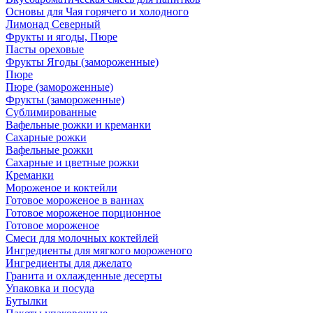
Основы для Чая горячего и холодного
Лимонад Северный
Фрукты и ягоды, Пюре
Пасты ореховые
Фрукты Ягоды (замороженные)
Пюре
Пюре (замороженные)
Фрукты (замороженные)
Сублимированные
Вафельные рожки и креманки
Сахарные рожки
Вафельные рожки
Сахарные и цветные рожки
Креманки
Мороженое и коктейли
Готовое мороженое в ваннах
Готовое мороженое порционное
Готовое мороженое
Смеси для молочных коктейлей
Ингредиенты для мягкого мороженого
Ингредиенты для джелато
Гранита и охлажденные десерты
Упаковка и посуда
Бутылки