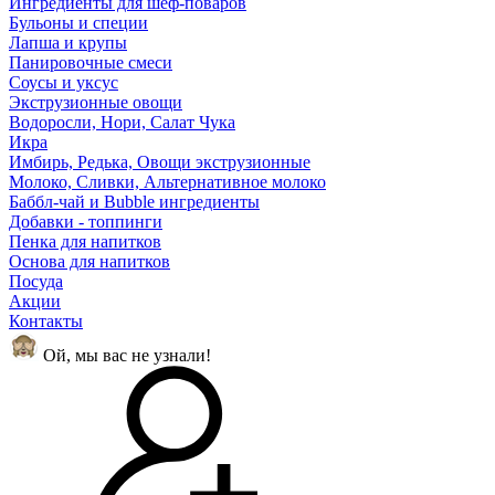
Ингредиенты для шеф-поваров
Бульоны и специи
Лапша и крупы
Панировочные смеси
Соусы и уксус
Экструзионные овощи
Водоросли, Нори, Салат Чука
Икра
Имбирь, Редька, Овощи экструзионные
Молоко, Сливки, Альтернативное молоко
Баббл-чай и Bubble ингредиенты
Добавки - топпинги
Пенка для напитков
Основа для напитков
Посуда
Акции
Контакты
Ой, мы вас не узнали!