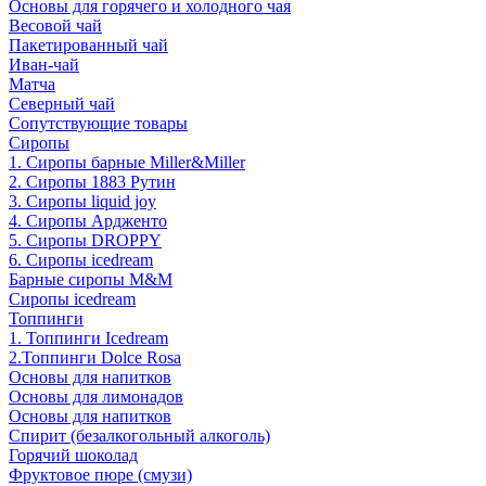
Основы для горячего и холодного чая
Весовой чай
Пакетированный чай
Иван-чай
Матча
Северный чай
Сопутствующие товары
Сиропы
1. Сиропы барные Miller&Miller
2. Сиропы 1883 Рутин
3. Cиропы liquid joy
4. Cиропы Ардженто
5. Сиропы DROPPY
6. Сиропы icedream
Барные сиропы M&M
Сиропы icedream
Топпинги
1. Топпинги Icedream
2.Топпинги Dolce Rosa
Основы для напитков
Основы для лимонадов
Основы для напитков
Спирит (безалкогольный алкоголь)
Горячий шоколад
Фруктовое пюре (смузи)