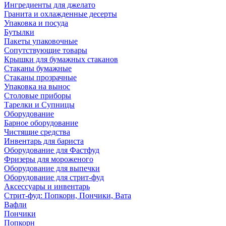
Ингредиенты для джелато
Гранита и охлажденные десерты
Упаковка и посуда
Бутылки
Пакеты упаковочные
Сопутствующие товары
Крышки для бумажных стаканов
Стаканы бумажные
Стаканы прозрачные
Упаковка на вынос
Столовые приборы
Тарелки и Супницы
Оборудование
Барное оборудование
Чистящие средства
Инвентарь для бариста
Оборудование для Фастфуд
Фризеры для мороженого
Оборудование для выпечки
Оборудование для стрит-фуд
Аксессуары и инвентарь
Стрит-фуд: Попкорн, Пончики, Вата
Вафли
Пончики
Попкорн