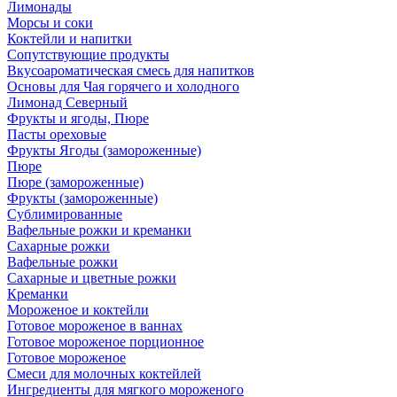
Лимонады
Морсы и соки
Коктейли и напитки
Сопутствующие продукты
Вкусоароматическая смесь для напитков
Основы для Чая горячего и холодного
Лимонад Северный
Фрукты и ягоды, Пюре
Пасты ореховые
Фрукты Ягоды (замороженные)
Пюре
Пюре (замороженные)
Фрукты (замороженные)
Сублимированные
Вафельные рожки и креманки
Сахарные рожки
Вафельные рожки
Сахарные и цветные рожки
Креманки
Мороженое и коктейли
Готовое мороженое в ваннах
Готовое мороженое порционное
Готовое мороженое
Смеси для молочных коктейлей
Ингредиенты для мягкого мороженого