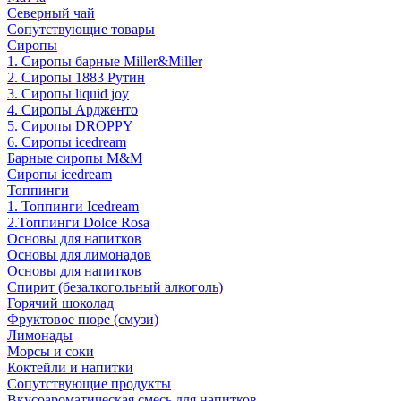
Северный чай
Сопутствующие товары
Сиропы
1. Сиропы барные Miller&Miller
2. Сиропы 1883 Рутин
3. Cиропы liquid joy
4. Cиропы Ардженто
5. Сиропы DROPPY
6. Сиропы icedream
Барные сиропы M&M
Сиропы icedream
Топпинги
1. Топпинги Icedream
2.Топпинги Dolce Rosa
Основы для напитков
Основы для лимонадов
Основы для напитков
Спирит (безалкогольный алкоголь)
Горячий шоколад
Фруктовое пюре (смузи)
Лимонады
Морсы и соки
Коктейли и напитки
Сопутствующие продукты
Вкусоароматическая смесь для напитков