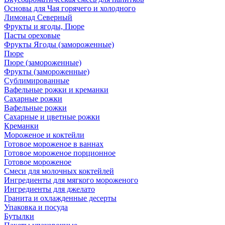
Основы для Чая горячего и холодного
Лимонад Северный
Фрукты и ягоды, Пюре
Пасты ореховые
Фрукты Ягоды (замороженные)
Пюре
Пюре (замороженные)
Фрукты (замороженные)
Сублимированные
Вафельные рожки и креманки
Сахарные рожки
Вафельные рожки
Сахарные и цветные рожки
Креманки
Мороженое и коктейли
Готовое мороженое в ваннах
Готовое мороженое порционное
Готовое мороженое
Смеси для молочных коктейлей
Ингредиенты для мягкого мороженого
Ингредиенты для джелато
Гранита и охлажденные десерты
Упаковка и посуда
Бутылки