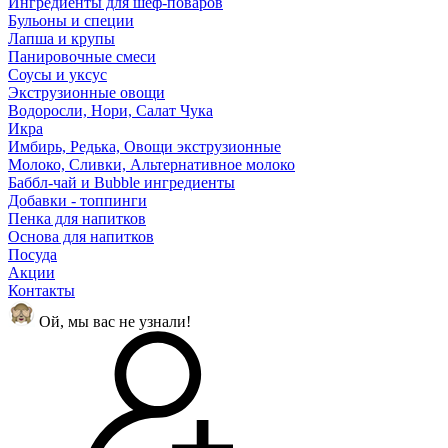
Ингредиенты для шеф-поваров
Бульоны и специи
Лапша и крупы
Панировочные смеси
Соусы и уксус
Экструзионные овощи
Водоросли, Нори, Салат Чука
Икра
Имбирь, Редька, Овощи экструзионные
Молоко, Сливки, Альтернативное молоко
Баббл-чай и Bubble ингредиенты
Добавки - топпинги
Пенка для напитков
Основа для напитков
Посуда
Акции
Контакты
Ой, мы вас не узнали!