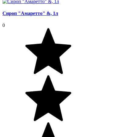
Сироп "Амаретто" &, 1л
0