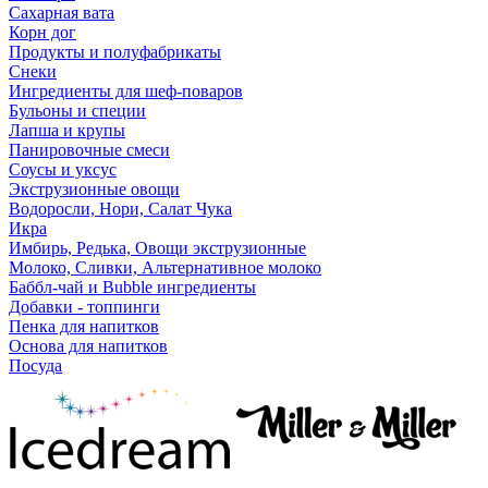
Сахарная вата
Корн дог
Продукты и полуфабрикаты
Снеки
Ингредиенты для шеф-поваров
Бульоны и специи
Лапша и крупы
Панировочные смеси
Соусы и уксус
Экструзионные овощи
Водоросли, Нори, Салат Чука
Икра
Имбирь, Редька, Овощи экструзионные
Молоко, Сливки, Альтернативное молоко
Баббл-чай и Bubble ингредиенты
Добавки - топпинги
Пенка для напитков
Основа для напитков
Посуда