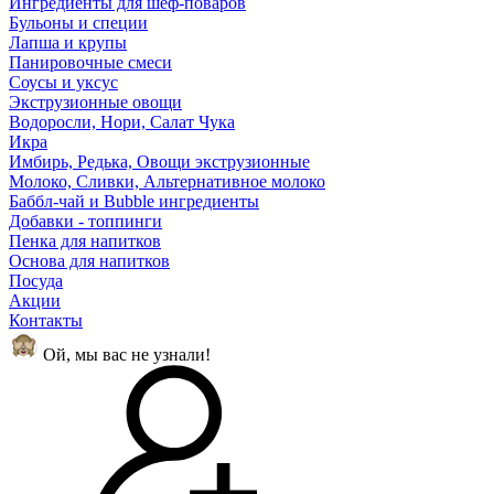
Ингредиенты для шеф-поваров
Бульоны и специи
Лапша и крупы
Панировочные смеси
Соусы и уксус
Экструзионные овощи
Водоросли, Нори, Салат Чука
Икра
Имбирь, Редька, Овощи экструзионные
Молоко, Сливки, Альтернативное молоко
Баббл-чай и Bubble ингредиенты
Добавки - топпинги
Пенка для напитков
Основа для напитков
Посуда
Акции
Контакты
Ой, мы вас не узнали!