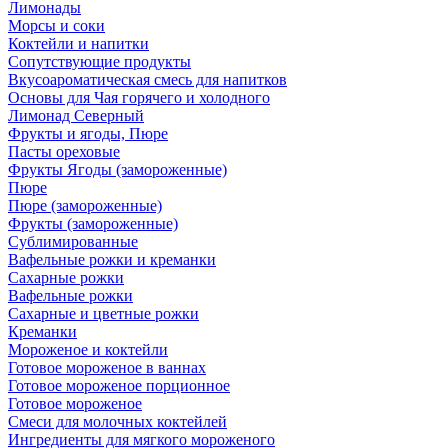
Лимонады
Морсы и соки
Коктейли и напитки
Сопутствующие продукты
Вкусоароматическая смесь для напитков
Основы для Чая горячего и холодного
Лимонад Северный
Фрукты и ягоды, Пюре
Пасты ореховые
Фрукты Ягоды (замороженные)
Пюре
Пюре (замороженные)
Фрукты (замороженные)
Сублимированные
Вафельные рожки и креманки
Сахарные рожки
Вафельные рожки
Сахарные и цветные рожки
Креманки
Мороженое и коктейли
Готовое мороженое в ваннах
Готовое мороженое порционное
Готовое мороженое
Смеси для молочных коктейлей
Ингредиенты для мягкого мороженого