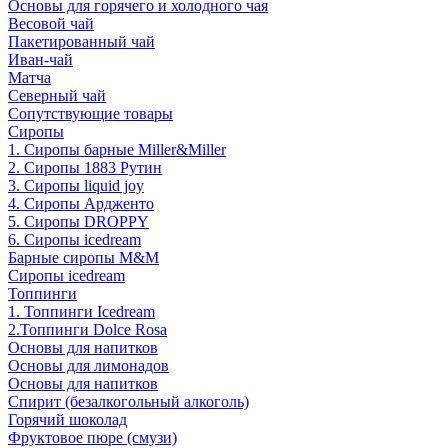
Основы для горячего и холодного чая
Весовой чай
Пакетированный чай
Иван-чай
Матча
Северный чай
Сопутствующие товары
Сиропы
1. Сиропы барные Miller&Miller
2. Сиропы 1883 Рутин
3. Cиропы liquid joy
4. Cиропы Ардженто
5. Сиропы DROPPY
6. Сиропы icedream
Барные сиропы M&M
Сиропы icedream
Топпинги
1. Топпинги Icedream
2.Топпинги Dolce Rosa
Основы для напитков
Основы для лимонадов
Основы для напитков
Спирит (безалкогольный алкоголь)
Горячий шоколад
Фруктовое пюре (смузи)