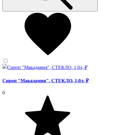
Сироп "Макадамия", СТЕКЛО, 1,0л, ₽
0