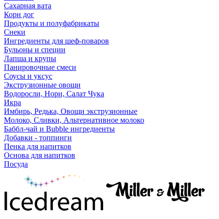
Сахарная вата
Корн дог
Продукты и полуфабрикаты
Снеки
Ингредиенты для шеф-поваров
Бульоны и специи
Лапша и крупы
Панировочные смеси
Соусы и уксус
Экструзионные овощи
Водоросли, Нори, Салат Чука
Икра
Имбирь, Редька, Овощи экструзионные
Молоко, Сливки, Альтернативное молоко
Баббл-чай и Bubble ингредиенты
Добавки - топпинги
Пенка для напитков
Основа для напитков
Посуда