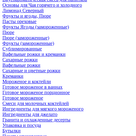
Основы для Чая горячего и холодного
Лимонад Северный
Фрукты и ягоды, Пюре
Пасты ореховые
Фрукты Ягоды (замороженные)
Пюре
Пюре (замороженные)
Фрукты (замороженные)
Сублимированные
Вафельные рожки и креманки
Сахарные рожки
Вафельные рожки
Сахарные и цветные рожки
Креманки
Мороженое и коктейли
Готовое мороженое в ваннах
Готовое мороженое порционное
Готовое мороженое
Смеси для молочных коктейлей
Ингредиенты для мягкого мороженого
Ингредиенты для джелато
Гранита и охлажденные десерты
Упаковка и посуда
Бутылки