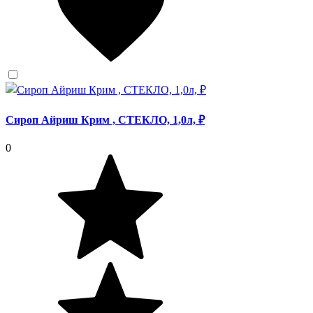
Сироп Айриш Крим , СТЕКЛО, 1,0л, ₽
0