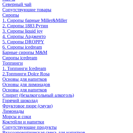
Северный чай
Сопутствующие товары
Сиропы
1. Сиропы барные Miller&Miller
2. Сиропы 1883 Рутин
3. Cиропы liquid joy
4. Cиропы Ардженто
5. Сиропы DROPPY
6. Сиропы icedream
Барные сиропы M&M
Сиропы icedream
Топпинги
1. Топпинги Icedream
2.Топпинги Dolce Rosa
Основы для напитков
Основы для лимонадов
Основы для напитков
Спирит (безалкогольный алкоголь)
Горячий шоколад
Фруктовое пюре (смузи)
Лимонады
Морсы и соки
Коктейли и напитки
Сопутствующие продукты
Вкусоароматическая смесь для напитков