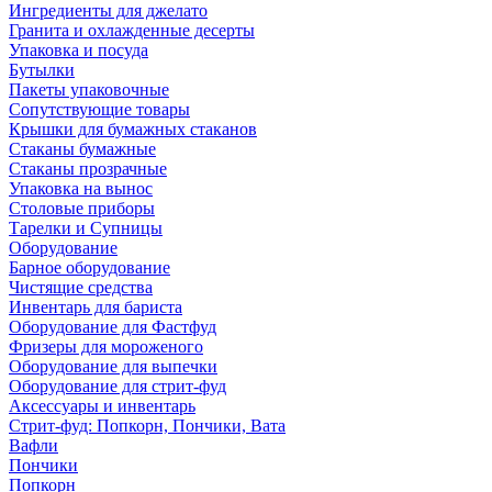
Ингредиенты для джелато
Гранита и охлажденные десерты
Упаковка и посуда
Бутылки
Пакеты упаковочные
Сопутствующие товары
Крышки для бумажных стаканов
Стаканы бумажные
Стаканы прозрачные
Упаковка на вынос
Столовые приборы
Тарелки и Супницы
Оборудование
Барное оборудование
Чистящие средства
Инвентарь для бариста
Оборудование для Фастфуд
Фризеры для мороженого
Оборудование для выпечки
Оборудование для стрит-фуд
Аксессуары и инвентарь
Стрит-фуд: Попкорн, Пончики, Вата
Вафли
Пончики
Попкорн